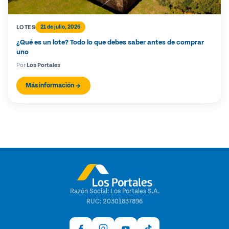
LOTES
21 de julio, 2026
¿Qué es un lote? Todo lo que debes saber antes de comprar
uno
Por
Los Portales
Más información
Razón Social: Los Portales S.A.
RUC: 20301837896