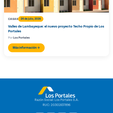
CASAS
24 de julio, 2026
Valles de Lambayeque: el nuevo proyecto Techo Propio de Los
Portales
Por
Los Portales
Más información
Razón Social: Los Portales S.A.
RUC: 20301837896