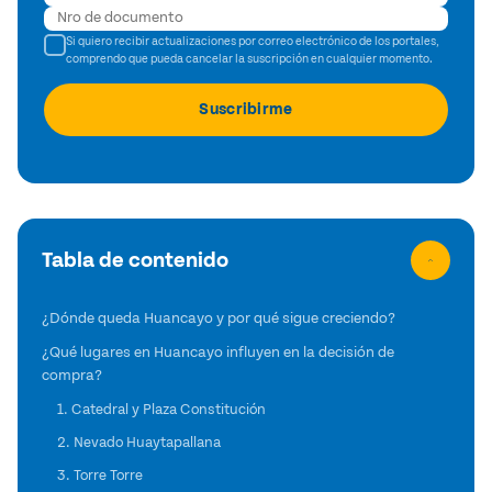
Si quiero recibir actualizaciones por correo electrónico de los portales,
comprendo que pueda cancelar la suscripción en cualquier momento.
Tabla de contenido
¿Dónde queda Huancayo y por qué sigue creciendo?
¿Qué lugares en Huancayo influyen en la decisión de
compra?
1. Catedral y Plaza Constitución
2. Nevado Huaytapallana
3. Torre Torre