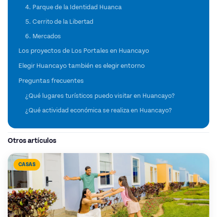
4. Parque de la Identidad Huanca
5. Cerrito de la Libertad
6. Mercados
Los proyectos de Los Portales en Huancayo
Elegir Huancayo también es elegir entorno
Preguntas frecuentes
¿Qué lugares turísticos puedo visitar en Huancayo?
¿Qué actividad económica se realiza en Huancayo?
Otros artículos
CASAS