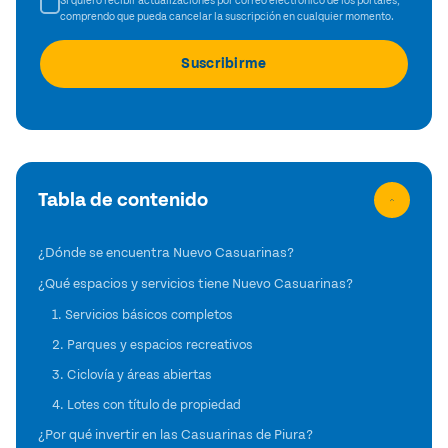
Si quiero recibir actualizaciones por correo electrónico de los portales,
comprendo que pueda cancelar la suscripción en cualquier momento.
Tabla de contenido
¿Dónde se encuentra Nuevo Casuarinas?
¿Qué espacios y servicios tiene Nuevo Casuarinas?
1. Servicios básicos completos
2. Parques y espacios recreativos
3. Ciclovía y áreas abiertas
4. Lotes con título de propiedad
¿Por qué invertir en las Casuarinas de Piura?