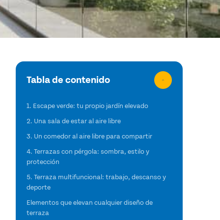
Tabla de contenido
1. Escape verde: tu propio jardín elevado
2. Una sala de estar al aire libre
3. Un comedor al aire libre para compartir
4. Terrazas con pérgola: sombra, estilo y
protección
5. Terraza multifuncional: trabajo, descanso y
deporte
Elementos que elevan cualquier diseño de
terraza