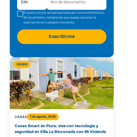
Si quiero recibir actualizaciones por correo electrónico
de los portales, comprendo que pueda cancelar la
suscripción en cualquier momento.
CASAS
CASAS
7 de agosto, 2026
Casas Smart en Piura: vive con tecnología y
seguridad en Villa La Rinconada con Mi Vivienda