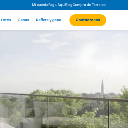
Mi cuenta
Paga Aquí
Blog
Compra de Terrenos
Lotes
Casas
Refiere y gana
Contáctanos