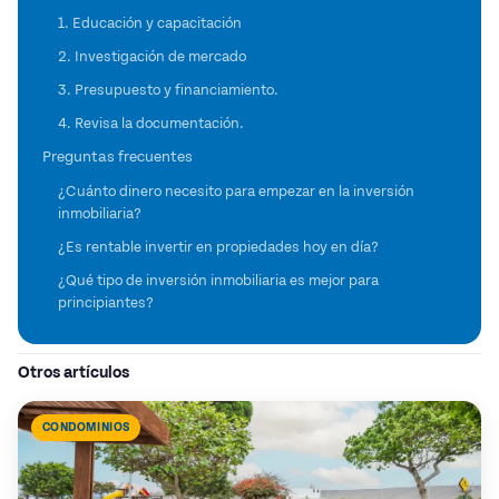
1. Educación y capacitación
2. Investigación de mercado
3. Presupuesto y financiamiento.
4. Revisa la documentación.
Preguntas frecuentes
¿Cuánto dinero necesito para empezar en la inversión
inmobiliaria?
¿Es rentable invertir en propiedades hoy en día?
¿Qué tipo de inversión inmobiliaria es mejor para
principiantes?
Otros artículos
CONDOMINIOS