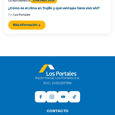
CONDOMINIOS
12 de mayo, 2026
¿Cómo es el clima en Trujillo y qué ventajas tiene vivir ahí?
Por
Los Portales
Más información
Razón Social: Los Portales S.A.
RUC: 20301837896
CONTACTO